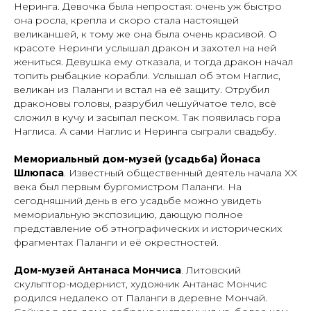
Неринга. Девочка была непростая: очень уж быстро
она росла, крепла и скоро стала настоящей
великаншей, к тому же она была очень красивой. О
красоте Неринги услышал дракон и захотел на ней
жениться. Девушка ему отказала, и тогда дракон начал
топить рыбацкие корабли. Услышал об этом Наглис,
великан из Паланги и встал на её защиту. Отрубил
драконовы головы, разрубил чешуйчатое тело, всё
сложил в кучу и засыпал песком. Так появилась гора
Наглиса. А сами Наглис и Неринга сыграли свадьбу.
Мемориальный дом-музей (усадьба) Йонаса
Шлюпаса
. Известный общественный деятель начала XX
века был первым бургомистром Паланги. На
сегодняшний день в его усадьбе можно увидеть
мемориальную экспозицию, дающую полное
представление об этнографических и исторических
фрагментах Паланги и её окрестностей.
Дом-музей Антанаса Мончиса
. Литовский
скульптор-модернист, художник Антанас Мончис
родился недалеко от Паланги в деревне Мончай.