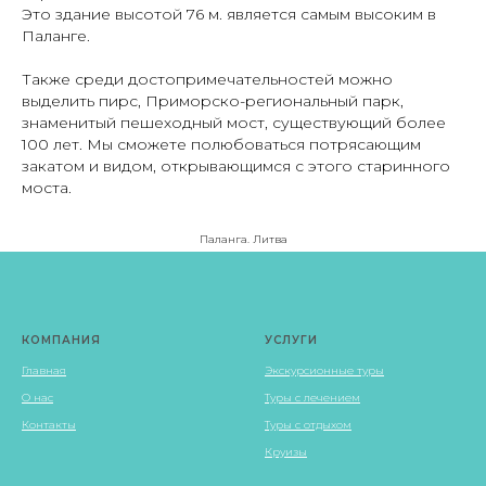
Это здание высотой 76 м. является самым высоким в
Паланге.
Также среди достопримечательностей можно
выделить пирс, Приморско-региональный парк,
знаменитый пешеходный мост, существующий более
100 лет. Мы сможете полюбоваться потрясающим
закатом и видом, открывающимся с этого старинного
моста.
Паланга. Литва
КОМПАНИЯ
УСЛУГИ
Главная
Экскурсионные туры
О нас
Туры с лечением
Контакты
Туры с отдыхом
Круизы