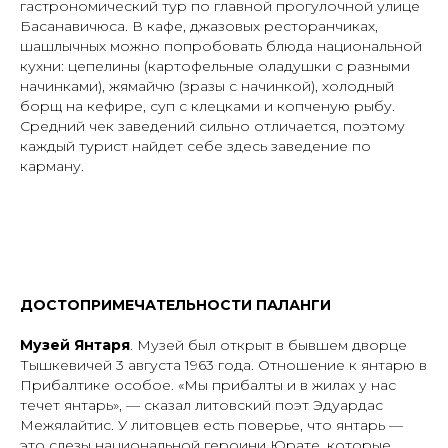
гастрономический тур по главной прогулочной улице
Басанавичюса. В кафе, джазовых ресторанчиках,
шашлычных можно попробовать блюда национальной
кухни: цепелины (картофельные оладушки с разными
начинками), жямайчю (зразы с начинкой), холодный
борщ на кефире, суп с клецками и копченую рыбу.
Средний чек заведений сильно отличается, поэтому
каждый турист найдет себе здесь заведение по
карману.
ДОСТОПРИМЕЧАТЕЛЬНОСТИ ПАЛАНГИ
Музей Янтаря
. Музей был открыт в бывшем дворце
Тышкевичей 3 августа 1963 года. Отношение к янтарю в
Прибалтике особое. «Мы прибалты и в жилах у нас
течет янтарь», — сказал литовский поэт Эдуардас
Межялайтис. У литовцев есть поверье, что янтарь —
это слезы национальной героини Юрате, которые