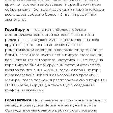
время от времени выбрасывает море. В этом музее
собрана самая большая коллекция янтаря инклюза, а
всего здесь собрано более 4,5 тысячи различных
экспонатов.
Гора Бируте
— одна из наиболее любимых
достопримечательностей жителей Паланги. Эта
реликтовая дюна уже с XVII века отмечена на всех
крупных картах. Её название связывают с
романтической легендой о весталке Бируте, жрице
богини семейного очага Весты. Бируте стала женой
великого князя литовского Кястутиса. В 1989 году на
горе Бируте были обнаружены остатки жреческих
культов поклонения. А в 1869 году на вершине горы
была возведена небольшая часовня по проекту К.
Майера. Возле подножья расположена скульптура Tau
Birute («Тебе, Бируте»), а также Лурд, созданный
графом Тышкевичем.
Гора Наглиса
. Появление этой горы тоже связывают с
легендой о девушке Неринге и её муже Наглисе.
Однажды в семье бедного рыбака родилась дочь