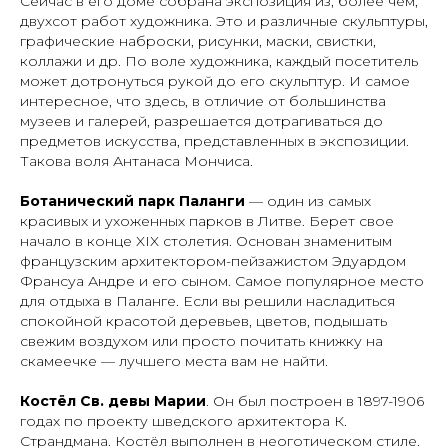
Сейчас в его доме собрана экспозиция из, более чем,
двухсот работ художника. Это и различные скульптуры,
графические наброски, рисунки, маски, свистки,
коллажи и др. По воле художника, каждый посетитель
может дотронуться рукой до его скульптур. И самое
интересное, что здесь, в отличие от большинства
музеев и галерей, разрешается дотрагиваться до
предметов искусства, представленных в экспозиции.
Такова воля Антанаса Мончиса.
Ботанический парк Паланги
— один из самых
красивых и ухоженных парков в Литве. Берет свое
начало в конце XIX столетия. Основан знаменитым
французским архитектором-пейзажистом Эдуардом
Франсуа Андре и его сыном. Самое популярное место
для отдыха в Паланге. Если вы решили насладиться
спокойной красотой деревьев, цветов, подышать
свежим воздухом или просто почитать книжку на
скамеечке — лучшего места вам не найти.
Костёл Св. девы Марии
. Он был построен в 1897-1906
годах по проекту шведского архитектора К.
Страндмана. Костёл выполнен в неоготическом стиле.